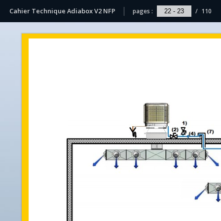
Cahier Technique Adiabox V2 NFP
pages :
/
110