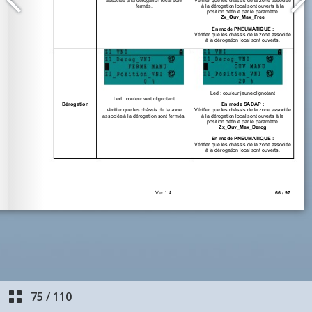
75
/
110