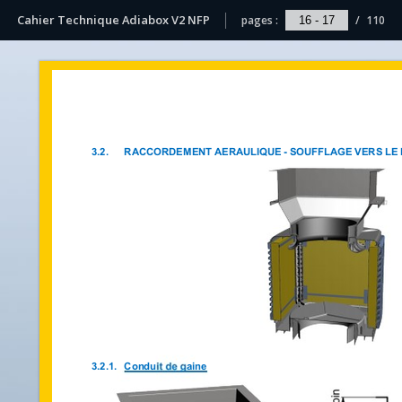
Cahier Technique Adiabox V2 NFP
pages :
/
110