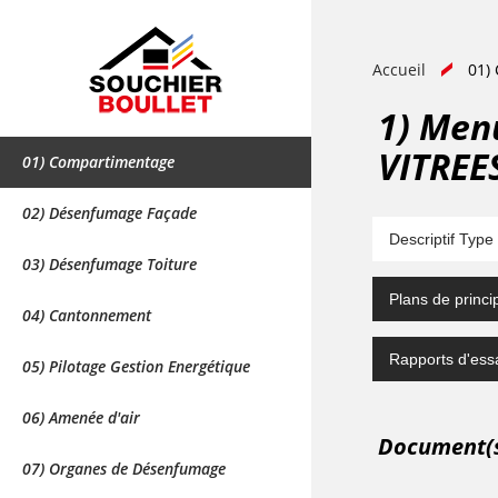
Accueil
01)
1) Men
VITREE
01) Compartimentage
02) Désenfumage Façade
Descriptif Type
03) Désenfumage Toiture
Plans de princ
04) Cantonnement
Rapports d'ess
05) Pilotage Gestion Energétique
06) Amenée d'air
Document(s)
07) Organes de Désenfumage