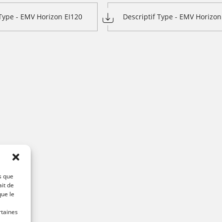
 Type - EMV Horizon EI120
Descriptif Type - EMV Horizon
s que
ait de
que le
rtaines