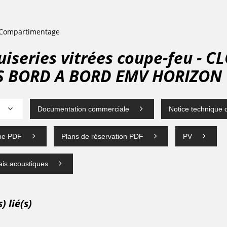
 Compartimentage
uiseries vitrées coupe-feu - 
S BORD A BORD EMV HORIZON
Documentation commerciale
Notice technique
ipe PDF
Plans de réservation PDF
PV
ais acoustiques
 lié(s)