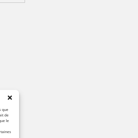
s que
ait de
que le
rtaines