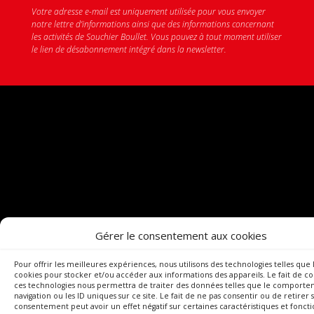
Votre adresse e-mail est uniquement utilisée pour vous envoyer
notre lettre d’informations ainsi que des informations concernant
les activités de Souchier Boullet. Vous pouvez à tout moment utiliser
le lien de désabonnement intégré dans la newsletter.
Gérer le consentement aux cookies
Pour offrir les meilleures expériences, nous utilisons des technologies telles que 
cookies pour stocker et/ou accéder aux informations des appareils. Le fait de co
ces technologies nous permettra de traiter des données telles que le comport
navigation ou les ID uniques sur ce site. Le fait de ne pas consentir ou de retirer 
consentement peut avoir un effet négatif sur certaines caractéristiques et foncti