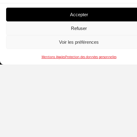
Accepter
SOCIÉTÉ
Refuser
DÉSENFUMAGE ARCHITECTURAL
Voir les préférences
COMPARTIMENTAGE
Mentions légales
Protection des données personnelles
GESTION ÉNERGÉTIQUE
SUIVEZ-NOUS