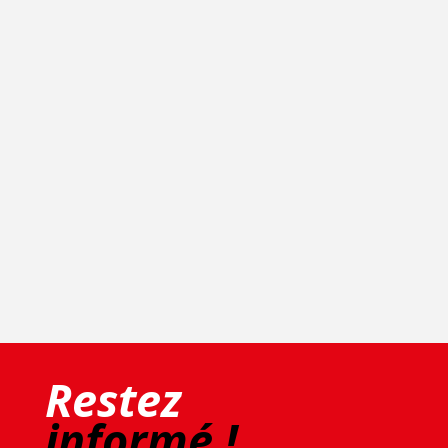
Restez
informé !