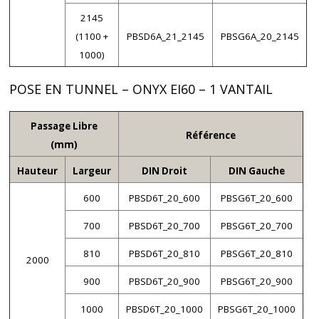
2145
(1100 +
PBSD6A_21_2145
PBSG6A_20_2145
1000)
POSE EN TUNNEL – ONYX EI60 – 1 VANTAIL
Passage Libre
Référence
(mm)
Hauteur
Largeur
DIN Droit
DIN Gauche
600
PBSD6T_20_600
PBSG6T_20_600
700
PBSD6T_20_700
PBSG6T_20_700
810
PBSD6T_20_810
PBSG6T_20_810
2000
900
PBSD6T_20_900
PBSG6T_20_900
1000
PBSD6T_20_1000
PBSG6T_20_1000