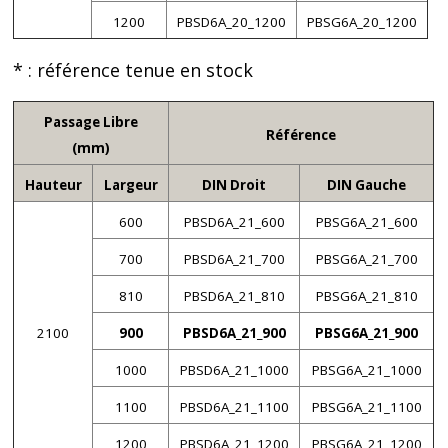
1200
PBSD6A_20_1200
PBSG6A_20_1200
* : référence tenue en stock
Passage Libre
Référence
(mm)
Hauteur
Largeur
DIN Droit
DIN Gauche
600
PBSD6A_21_600
PBSG6A_21_600
700
PBSD6A_21_700
PBSG6A_21_700
810
PBSD6A_21_810
PBSG6A_21_810
2100
900
PBSD6A_21_900
PBSG6A_21_900
1000
PBSD6A_21_1000
PBSG6A_21_1000
1100
PBSD6A_21_1100
PBSG6A_21_1100
1200
PBSD6A_21_1200
PBSG6A_21_1200