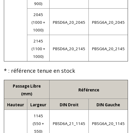
900)
2045
(1000 +
PBSD6A_20_2045
PBSG6A_20_2045
1000)
2145
(1100 +
PBSD6A_20_2145
PBSG6A_20_2145
1000)
* : référence tenue en stock
Passage Libre
Référence
(mm)
Hauteur
Largeur
DIN Droit
DIN Gauche
1145
(550 +
PBSD6A_21_1145
PBSG6A_20_1145
550)