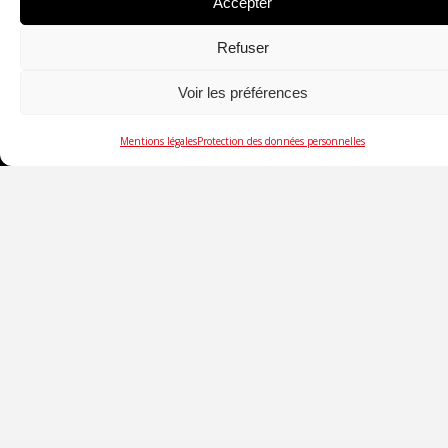
Accepter
Refuser
Voir les préférences
Mentions légales
Protection des données personnelles
SOCIÉTÉ
DÉSENFUMAGE ARCHITECTURAL
COMPARTIMENTAGE
GESTION ÉNERGÉTIQUE
SUIVEZ-NOUS