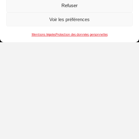
Refuser
Voir les préférences
Mentions légales
Protection des données personnelles
SOCIÉTÉ
DÉSENFUMAGE ARCHITECTURAL
COMPARTIMENTAGE
GESTION ÉNERGÉTIQUE