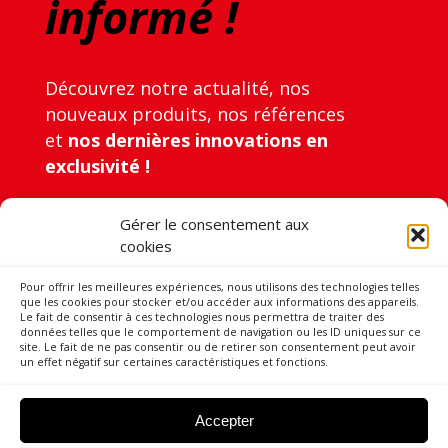
informé !
Découvrez notre actualité, nos
nouveaux produits, nos références
et
nos dernières innovations en
exclusivité !
Gérer le consentement aux
cookies
Pour offrir les meilleures expériences, nous utilisons des technologies telles
que les cookies pour stocker et/ou accéder aux informations des appareils.
Le fait de consentir à ces technologies nous permettra de traiter des
Votre adresse e-mail est uniquement utilisée pour vous envoyer
données telles que le comportement de navigation ou les ID uniques sur ce
notre lettre d’informations ainsi que des informations concernant
site. Le fait de ne pas consentir ou de retirer son consentement peut avoir
un effet négatif sur certaines caractéristiques et fonctions.
les activités de Souchier Boullet. Vous pouvez à tout moment utiliser
le lien de désabonnement intégré dans la newsletter.
Accepter