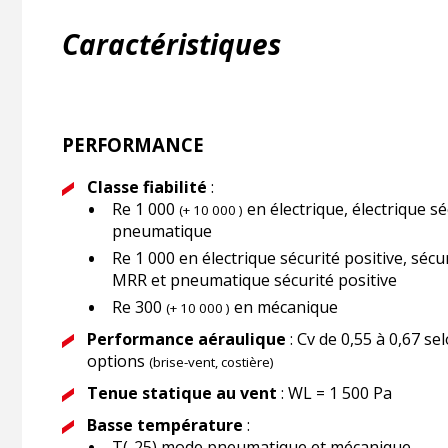
Caractéristiques
PERFORMANCE
Classe fiabilité
:
Re 1 000
en électrique, électrique sé
(+ 10 000 )
pneumatique
Re 1 000 en électrique sécurité positive, sécur
MRR et pneumatique sécurité positive
Re 300
en mécanique
(+ 10 000 )
Performance aéraulique
: Cv de 0,55 à 0,67 s
options
(brise-vent, costière)
Tenue statique au vent
: WL = 1 500 Pa
Basse température
:
T(-25) mode pneumatique et mécanique