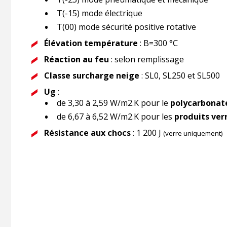
T(-15) mode électrique
T(00) mode sécurité positive rotative
Élévation température
: B=300 °C
Réaction au feu
: selon remplissage
Classe surcharge neige
: SL0, SL250 et SL500
Ug
:
de 3,30 à 2,59 W/m2.K pour le
polycarbonat
de 6,67 à 6,52 W/m2.K pour les
produits ver
Résistance aux chocs
: 1 200 J
(verre uniquement)