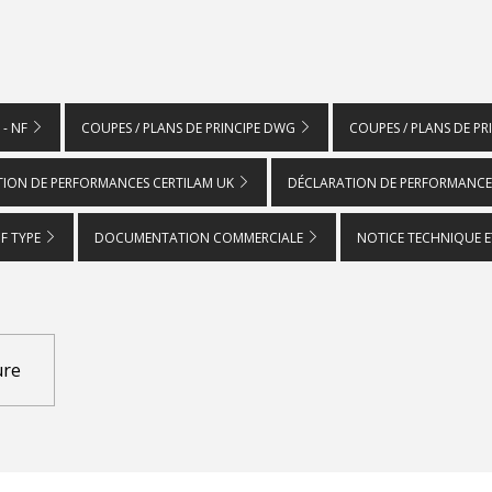
 - NF
COUPES / PLANS DE PRINCIPE DWG
COUPES / PLANS DE PR
TION DE PERFORMANCES CERTILAM UK
DÉCLARATION DE PERFORMANCES
IF TYPE
DOCUMENTATION COMMERCIALE
NOTICE TECHNIQUE E
ure