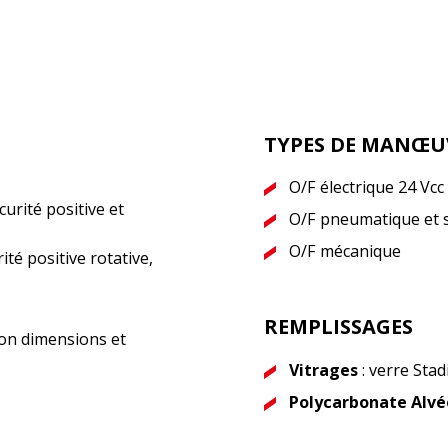
TYPES DE MANŒU
O/F électrique 24 Vcc 
curité positive et
O/F pneumatique et s
O/F mécanique
ité positive rotative,
REMPLISSAGES
elon dimensions et
Vitrages
: verre Sta
Polycarbonate Alvé