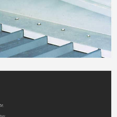
te.
 RAL