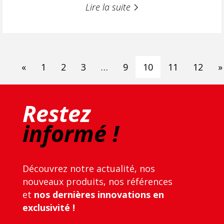
Lire la suite
«
1
2
3
…
9
10
11
12
»
Restez
informé !
Découvrez notre actualité, nos
nouveaux produits, nos références
et
nos dernières innovations en
exclusivité !