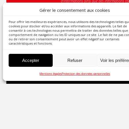
d’informations ainsi que des informations con
Vous pouvez à tout moment utiliser le lien d
Gérer le consentement aux cookies
Pour offrir les meilleures expériences, nous utilisons des technologies telles qu
cookies pour stocker et/ou accéder aux informations des appareils. Le fait de
consentir à ces technologies nous permettra de traiter des données telles que 
comportement de navigation ou les ID uniques sur ce site. Le fait de ne pas co
ou de retirer son consentement peut avoir un effet négatif sur certaines
caractéristiques et fonctions.
Accepter
Refuser
Voir les préfér
Mentions légales
Protection des données personnelles