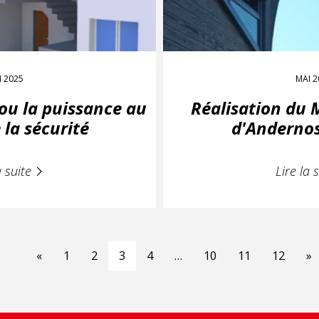
I 2025
MAI 2
 ou la puissance au
Réalisation du 
 la sécurité
d'Andernos
a suite
Lire la 
«
1
2
3
4
…
10
11
12
»