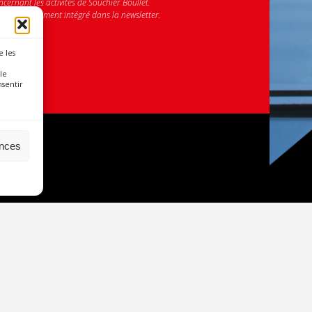
cernant les activités de Souchier Boullet.
e désabonnement intégré dans la newsletter.
e les
le
nsentir
ences