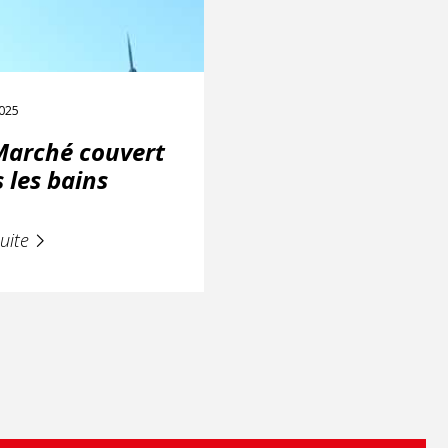
025
Marché couvert
 les bains
suite