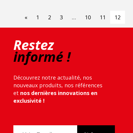
«
1
2
3
…
10
11
12
Restez
informé !
Découvrez notre actualité, nos
nouveaux produits, nos références
et
nos dernières innovations en
exclusivité !