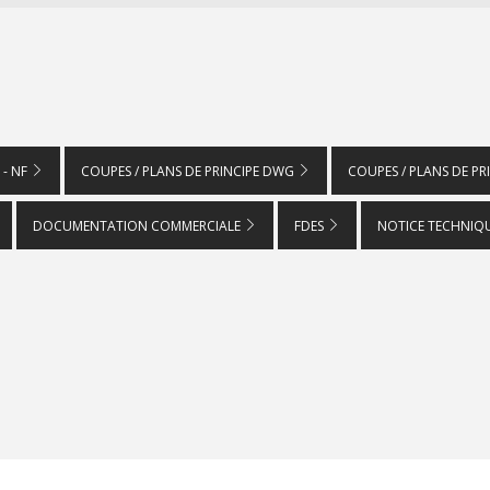
 - NF
COUPES / PLANS DE PRINCIPE DWG
COUPES / PLANS DE PR
DOCUMENTATION COMMERCIALE
FDES
NOTICE TECHNIQU