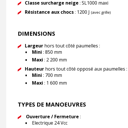
Classe surcharge neige
: SL1000 maxi
Résistance aux chocs
: 1200 J
(avec grille)
DIMENSIONS
Largeur
hors tout côté paumelles :
Mini
: 850 mm
Maxi
: 2 200 mm
Hauteur
hors tout côté opposé aux paumelles :
Mini
: 700 mm
Maxi
: 1 600 mm
TYPES DE MANOEUVRES
Ouverture / Fermeture
:
Electrique 24 Vcc