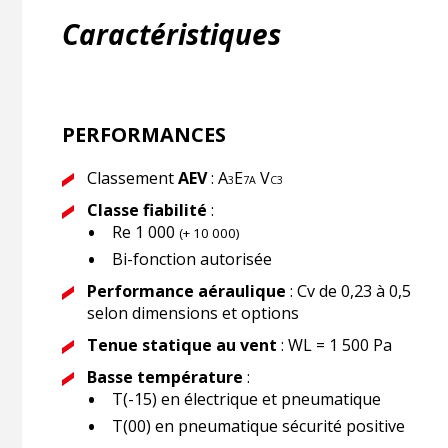
Caractéristiques
PERFORMANCES
Classement
AEV
: A
E
V
3
7A
C3
Classe fiabilité
:
Re 1 000
(+ 10 000)
Bi-fonction autorisée
Performance aéraulique
: Cv de 0,23 à 0,5
selon dimensions et options
Tenue statique au vent
: WL = 1 500 Pa
Basse température
:
T(-15) en électrique et pneumatique
T(00) en pneumatique sécurité positive