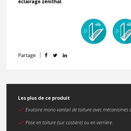
éclairage zénithal
.
Partage
Les plus de ce produit
Exutoire mono-vantail de toiture avec mécanismes 
Pose en toiture (sur costière) ou en verrière.