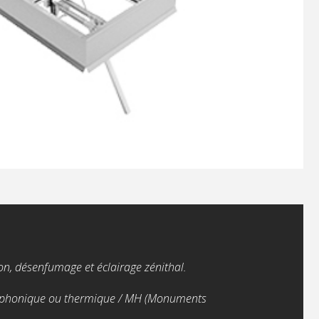
n, désenfumage et éclairage zénithal.
 / phonique ou thermique / MH (Monuments