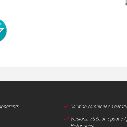
apparents.
Solution combinée en aératio
Versions: vitrée ou opaque
Historiques).