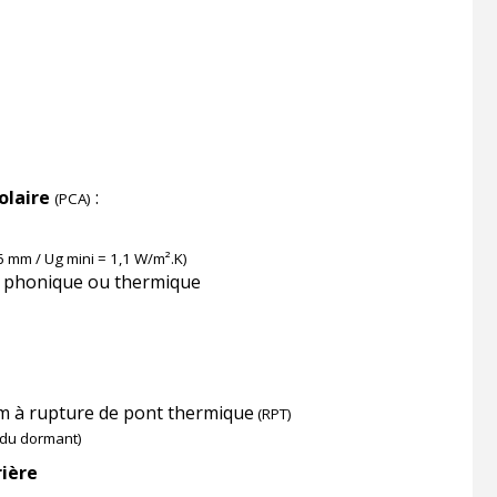
olaire
:
(PCA)
6 mm / Ug mini = 1,1 W/m².K)
n phonique ou thermique
m à rupture de pont thermique
(RPT)
t du dormant)
ière