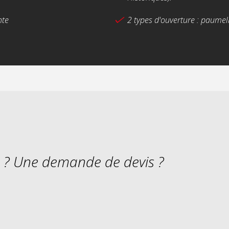
nte
2 types d'ouverture : paumell
s ? Une demande de devis ?