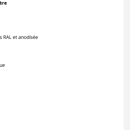
ère
es RAL et anodisée
que