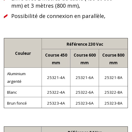
mm) et 3 mètres (800 mm),
Possibilité de connexion en parallèle,
Référence 230 Vac
Couleur
Course 450
Course 600
Course 800
mm
mm
mm
Aluminium
25321-4A
25321-6A
25321-8A
argenté
Blanc
25322-4A
25322-6A
25322-8A
Brun foncé
25323-4A
25323-6A
25323-8A