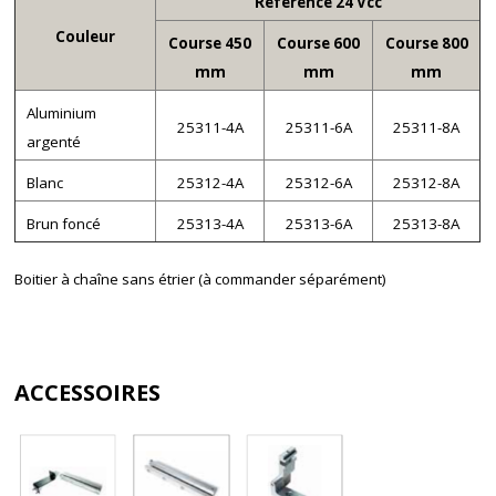
Référence 24 Vcc
Couleur
Course 450
Course 600
Course 800
mm
mm
mm
Aluminium
25311-4A
25311-6A
25311-8A
argenté
Blanc
25312-4A
25312-6A
25312-8A
Brun foncé
25313-4A
25313-6A
25313-8A
Boitier à chaîne sans étrier (à commander séparément)
ACCESSOIRES