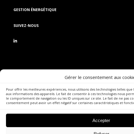
GESTION ÉNERGÉTIQUE
SUIVEZ-NOUS
Gérer le consentement aux cooki
Pour offrir les meilleures expériences, nous utilisons des technologies telles qu
aux informations des appareils. Le fait de consentir à ces technologies nous per
le comportement de navigation ou les ID uniques sur ce site. Le fait de ne pas co
consentement peut avoir un effet négatif sur certaines caractéristiques et foncti
Accepter
Refuser