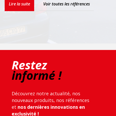
Lire la suite
Voir toutes les références
Restez
informé !
Découvrez notre actualité, nos
nouveaux produits, nos références
et
nos dernières innovations en
exclusivité !