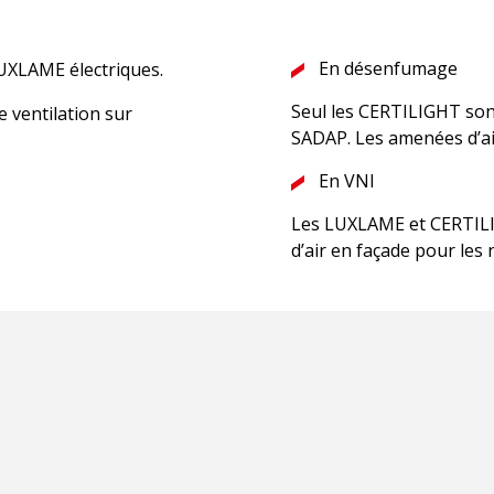
En désenfumage
LUXLAME électriques.
Seul les CERTILIGHT son
 ventilation sur
SADAP. Les amenées d’ai
En VNI
Les LUXLAME et CERTILI
d’air en façade pour les